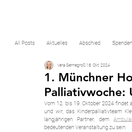
All Posts
Aktuelles
Abschied
Spende
Vera Gernegroß
18. Okt. 2024
1. Münchner Ho
Palliativwoche:
Vom 12. bis 19. Oktober 2024 findet a
und wir, das Kinderpalliativteam Kl
langjährigen Partner, dem 
Ambula
bedeutenden Veranstaltung zu sein.