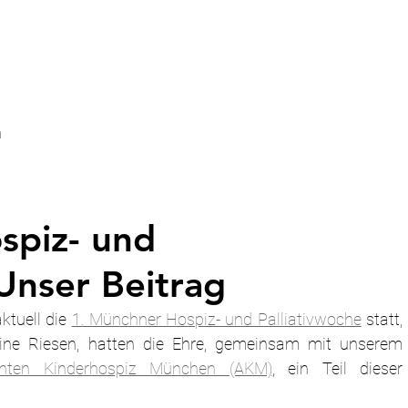
n
spiz- und
 Unser Beitrag
ktuell die 
1. Münchner Hospiz- und Palliativwoche
 statt, 
eine Riesen, hatten die Ehre, gemeinsam mit unserem 
nten Kinderhospiz München (AKM)
, ein Teil dieser 