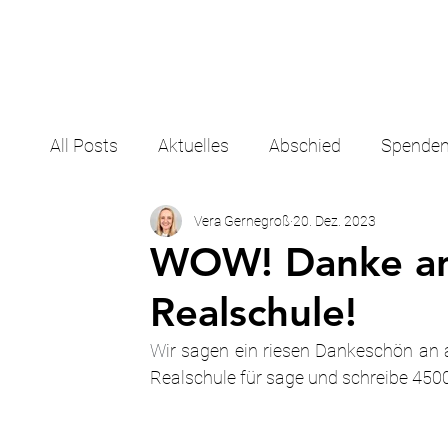
All Posts
Aktuelles
Abschied
Spende
Vera Gernegroß
20. Dez. 2023
WOW! Danke an 
Realschule!
W
ir sagen ein riesen Dankeschön an al
Realschule für sage und schreibe 4500