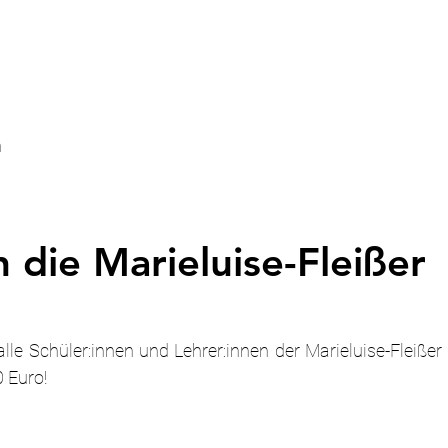
n
die Marieluise-Fleißer
le Schüler:innen und Lehrer:innen der Marieluise-Fleißer 
 Euro!