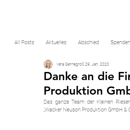
All Posts
Aktuelles
Abschied
Spende
Vera Gernegroß
29. Jan. 2020
Danke an die F
Produktion Gm
Das ganze Team der Kleinen Riesen 
„Wacker Neuson Produktion GmbH & Co