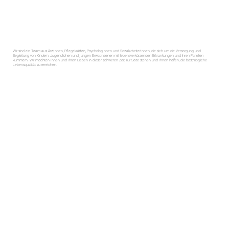
Wir sind ein Team aus ÄrztInnen, Pflegekräften, PsychologInnen und SozialarbeiterInnen, die sich um die Versorgung und
Begleitung von Kindern, Jugendlichen und jungen Erwachsenen mit lebensverkürzenden Erkrankungen und ihren Familien
kümmern. Wir möchten Ihnen und Ihren Lieben in dieser schweren Zeit zur Seite stehen und Ihnen helfen, die bestmögliche
Lebensqualität zu erreichen.